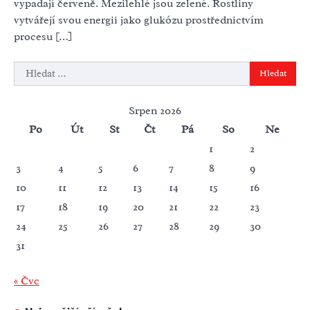
vypadají červeně. Mezilehlé jsou zelené. Rostliny
vytvářejí svou energii jako glukózu prostřednictvím
procesu […]
Vyhledávání
Srpen 2026
Po
Út
St
Čt
Pá
So
Ne
1
2
3
4
5
6
7
8
9
10
11
12
13
14
15
16
17
18
19
20
21
22
23
24
25
26
27
28
29
30
31
« Čvc