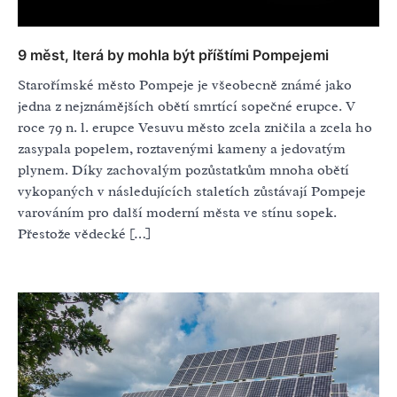
9 měst, lterá by mohla být příštími Pompejemi
Starořímské město Pompeje je všeobecně známé jako
jedna z nejznámějších obětí smrtící sopečné erupce. V
roce 79 n. l. erupce Vesuvu město zcela zničila a zcela ho
zasypala popelem, roztavenými kameny a jedovatým
plynem. Díky zachovalým pozůstatkům mnoha obětí
vykopaných v následujících staletích zůstávají Pompeje
varováním pro další moderní města ve stínu sopek.
Přestože vědecké […]