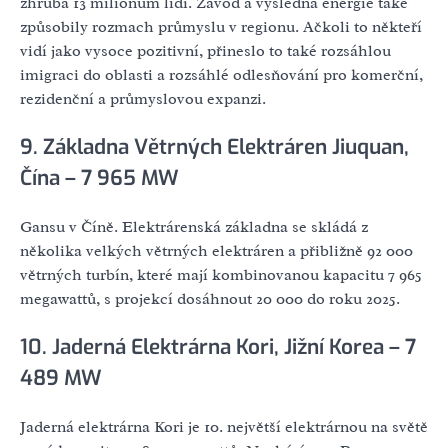
zhruba 13 milionům lidí. Závod a výsledná energie také
způsobily rozmach průmyslu v regionu. Ačkoli to někteří
vidí jako vysoce pozitivní, přineslo to také rozsáhlou
imigraci do oblasti a rozsáhlé odlesňování pro komerční,
rezidenční a průmyslovou expanzi.
9. Základna Větrných Elektráren Jiuquan,
Čína – 7 965 MW
Gansu v Číně. Elektrárenská základna se skládá z
několika velkých větrných elektráren a přibližně 92 000
větrných turbín, které mají kombinovanou kapacitu 7 965
megawattů, s projekcí dosáhnout 20 000 do roku 2025.
10. Jaderná Elektrárna Kori, Jižní Korea – 7
489 MW
Jaderná elektrárna Kori je 10. největší elektrárnou na světě