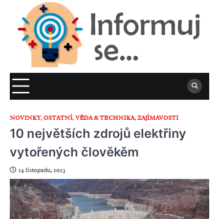
Skip
to
content
NOVINKY
,
OSTATNÍ
,
VĚDA & TECHNIKA
,
ZAJÍMAVOSTI
10 největších zdrojů elektřiny
vytořených člověkěm
14 listopadu, 2023