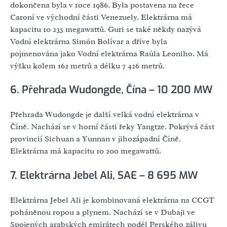
dokončena byla v roce 1986. Byla postavena na řece
Caroní ve východní části Venezuely. Elektrárna má
kapacitu 10 235 megawattů. Guri se také někdy nazývá
Vodní elektrárna Simón Bolívar a dříve byla
pojmenována jako Vodní elektrárna Raúla Leoniho. Má
výšku kolem 162 metrů a délku 7 426 metrů.
6. Přehrada Wudongde, Čína – 10 200 MW
Přehrada Wudongde je další velká vodní elektrárna v
Číně. Nachází se v horní části řeky Yangtze. Pokrývá část
provincií Sichuan a Yunnan v jihozápadní Číně.
Elektrárna má kapacitu 10 200 megawattů.
7. Elektrárna Jebel Ali, SAE – 8 695 MW
Elektrárna Jebel Ali je kombinovaná elektrárna na CCGT
poháněnou ropou a plynem. Nachází se v Dubaji ve
Spojených arabských emirátech podél Perského zálivu