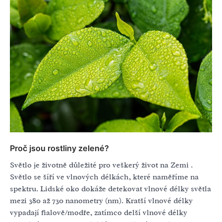
Proč jsou rostliny zelené?
Světlo je životně důležité pro veškerý život na Zemi .
Světlo se šíří ve vlnových délkách, které naměříme na
spektru. Lidské oko dokáže detekovat vlnové délky světla
mezi 380 až 730 nanometry (nm). Kratší vlnové délky
vypadají fialově/modře, zatímco delší vlnové délky