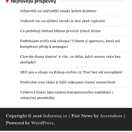
Nejnovější příspěvky
Odpovědi na nejčastější otázky kolem kratomu
Nejhorší čas na zjištění závady je den před vyplutím
Co potřebují štěňata během prvních týdnů života
Potřebujete zvýšit zisk eshopu? Vyberte si agenturu, která má
komplexní přístp k propagaci
Chováte doma slepice? A víte, co dělat, když snesou vejce bez
skořápky?
SEO pro e-shopy na Eshop-rychle.cz: Proč bez něj neuspějete?
Prohlubte svou lásku k Itálii nákupem vlastní nemovitosti
Výběrová řízení jako nástroj transparentního nakládání s
veřejnými prostředky
Copyright © 2026
Informuj se
| Fair News by
Ascendoor
|
Powered by
WordPress
.