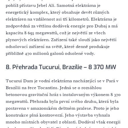
poblíž přístavu Jebel Ali. Samotná elektrárna je
energetický komplex, který obsahuje devět různých
elektráren na vzdálenost asi tří kilometrů. Elektrárna je
zodpovědná za většinu dodávek energie pro Dubaj a má
kapacitu 8 695 megawattů, což je největší ze všech
plynových elektráren. Zařízení také slouží jako největší
odsolovací zařízení na světě, které denně produkuje
přibližně 470 milionů galonů odsolené vody.
8. Přehrada Tucurui, Brazílie – 8 370 MW
Tucurui Dam je vodní elektrárna nacházející se v Pará v
Brazílii na řece Tocantins. Jedná se o rozsáhlou
betonovou gravitační hráz s instalovaným výkonem 8 370
megawattů. Přehrada byla první svého druhu, která byla
postavena v amazonském deštném pralese. Proto je jeho
konstrukce plná kontroverzí. Jeho výstavba vyhnala
mnoho místních obyvatel z oblasti. Dodával však energii