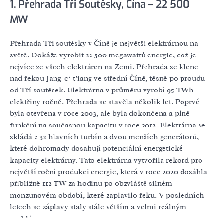
1. Přehrada Tři Soutěsky, Čína – 22 500
MW
Přehrada Tři soutěsky v Číně je největší elektrárnou na
světě. Dokáže vyrobit 22 500 megawattů energie, což je
nejvíce ze všech elektráren na Zemi. Přehrada se klene
nad řekou Jang-c‘-ťiang ve střední Číně, těsně po proudu
od Tří soutěsek. Elektrárna v průměru vyrobí 95 TWh
elektřiny ročně. Přehrada se stavěla několik let. Poprvé
byla otevřena v roce 2003, ale byla dokončena a plně
funkční na současnou kapacitu v roce 2012. Elektrárna se
skládá z 32 hlavních turbín a dvou menších generátorů,
které dohromady dosahují potenciální energetické
kapacity elektrárny. Tato elektrárna vytvořila rekord pro
největší roční produkci energie, která v roce 2020 dosáhla
přibližně 112 TW za hodinu po obzvláště silném
monzunovém období, které zaplavilo řeku. V posledních
letech se záplavy staly stále větším a velmi reálným