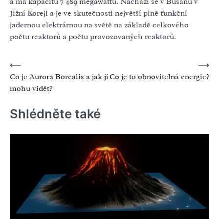
a má kapacitu 7 489 megawattů. Nachází se v Busanu v
Jižní Koreji a je ve skutečnosti největší plně funkční
jadernou elektrárnou na světě na základě celkového
počtu reaktorů a počtu provozovaných reaktorů.
Navigace
⟵
⟶
Co je Aurora Borealis a jak ji
Co je to obnovitelná energie?
pro
mohu vidět?
příspěvek
Shlédněte také