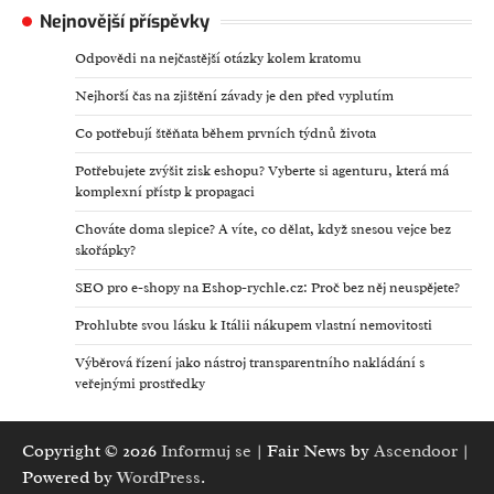
Nejnovější příspěvky
Odpovědi na nejčastější otázky kolem kratomu
Nejhorší čas na zjištění závady je den před vyplutím
Co potřebují štěňata během prvních týdnů života
Potřebujete zvýšit zisk eshopu? Vyberte si agenturu, která má
komplexní přístp k propagaci
Chováte doma slepice? A víte, co dělat, když snesou vejce bez
skořápky?
SEO pro e-shopy na Eshop-rychle.cz: Proč bez něj neuspějete?
Prohlubte svou lásku k Itálii nákupem vlastní nemovitosti
Výběrová řízení jako nástroj transparentního nakládání s
veřejnými prostředky
Copyright © 2026
Informuj se
| Fair News by
Ascendoor
|
Powered by
WordPress
.