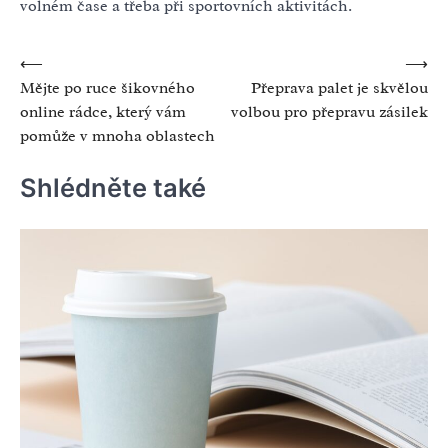
volném čase a třeba při sportovních aktivitách.
Navigace
⟵
⟶
Mějte po ruce šikovného
Přeprava palet je skvělou
pro
online rádce, který vám
volbou pro přepravu zásilek
příspěvek
pomůže v mnoha oblastech
Shlédněte také