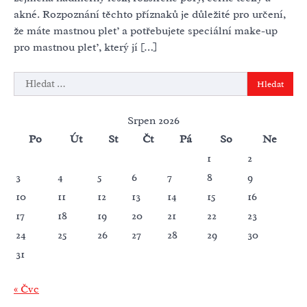
akné. Rozpoznání těchto příznaků je důležité pro určení,
že máte mastnou pleť a potřebujete speciální make-up
pro mastnou pleť, který jí […]
Vyhledávání
Srpen 2026
Po
Út
St
Čt
Pá
So
Ne
1
2
3
4
5
6
7
8
9
10
11
12
13
14
15
16
17
18
19
20
21
22
23
24
25
26
27
28
29
30
31
« Čvc