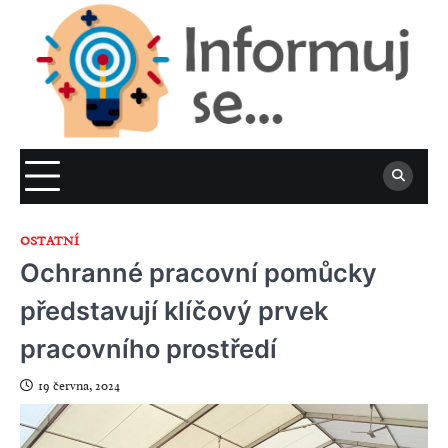
Skip
to
content
OSTATNÍ
Ochranné pracovní pomůcky
představují klíčový prvek
pracovního prostředí
19 června, 2024